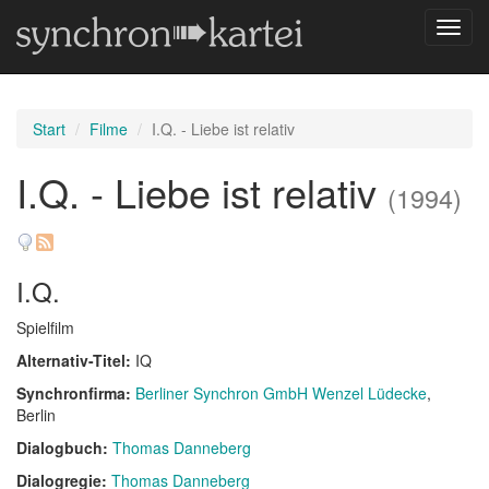
Navig
umsch
Start
Filme
I.Q. - Liebe ist relativ
I.Q. - Liebe ist relativ
(1994)
I.Q.
Spielfilm
Alternativ-Titel:
IQ
Synchronfirma:
Berliner Synchron GmbH Wenzel Lüdecke
,
Berlin
Dialogbuch:
Thomas Danneberg
Dialogregie:
Thomas Danneberg