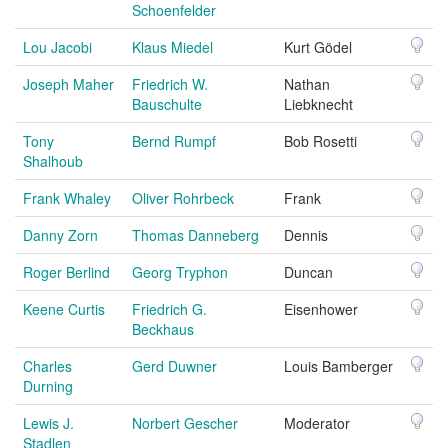
Schoenfelder
Lou Jacobi
Klaus Miedel
Kurt Gödel
Joseph Maher
Friedrich W.
Nathan
Bauschulte
Liebknecht
Tony
Bernd Rumpf
Bob Rosetti
Shalhoub
Frank Whaley
Oliver Rohrbeck
Frank
Danny Zorn
Thomas Danneberg
Dennis
Roger Berlind
Georg Tryphon
Duncan
Keene Curtis
Friedrich G.
Eisenhower
Beckhaus
Charles
Gerd Duwner
Louis Bamberger
Durning
Lewis J.
Norbert Gescher
Moderator
Stadlen