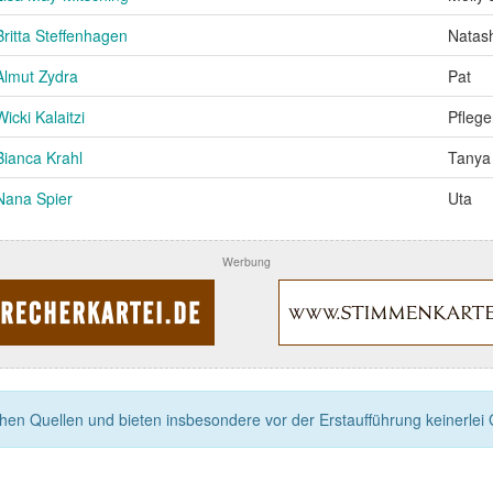
Britta Steffenhagen
Natas
Almut Zydra
Pat
Wicki Kalaitzi
Pflege
Bianca Krahl
Tanya
Nana Spier
Uta
Werbung
n Quellen und bieten insbesondere vor der Erstaufführung keinerlei Ga