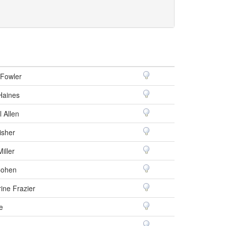
 Fowler
Haines
l Allen
isher
iller
Cohen
ine Frazier
e