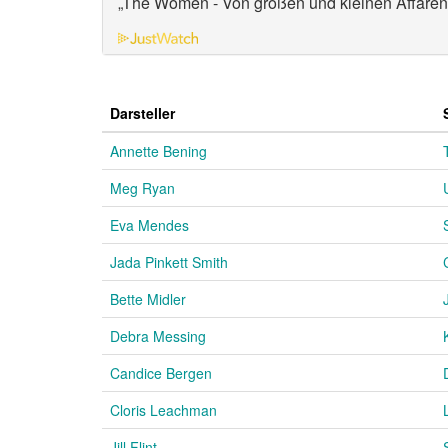
„The Women - Von großen und kleinen Affären
Darsteller
Annette Bening
Meg Ryan
Eva Mendes
Jada Pinkett Smith
Bette Midler
Debra Messing
Candice Bergen
Cloris Leachman
Jill Flint