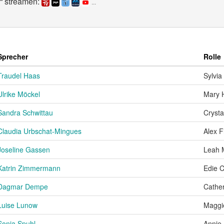
“ streamen:
...
Sprecher
Rolle
Traudel Haas
Sylvia
Ulrike Möckel
Mary 
Sandra Schwittau
Crysta
Claudia Urbschat-Mingues
Alex F
Joseline Gassen
Leah M
Katrin Zimmermann
Edie 
Dagmar Dempe
Cather
Luise Lunow
Maggi
Sonja Spuhl
Annie