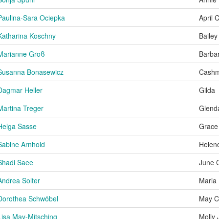
Paulina-Sara Ociepka
April 
Katharina Koschny
Bailey
Marianne Groß
Barbar
Susanna Bonasewicz
Cashm
Dagmar Heller
Gilda
Martina Treger
Glenda
Helga Sasse
Grace
Sabine Arnhold
Helen
Shadi Saee
June 
Andrea Solter
Maria
Dorothea Schwöbel
May C
Lisa May-Mitsching
Molly 