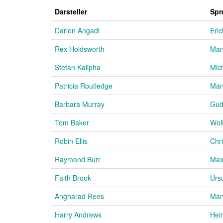
Darsteller
Spr
Darien Angadi
Eric
Rex Holdsworth
Man
Stefan Kalipha
Mic
Patricia Routledge
Mar
Barbara Murray
Gud
Tom Baker
Wol
Robin Ellis
Chr
Raymond Burr
Max
Faith Brook
Urs
Angharad Rees
Man
Harry Andrews
Hei