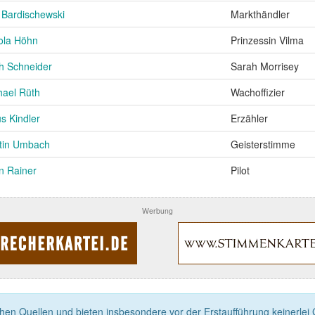
 Bardischewski
Markthändler
ola Höhn
Prinzessin Vilma
th Schneider
Sarah Morrisey
hael Rüth
Wachoffizier
s Kindler
Erzähler
tin Umbach
Geisterstimme
n Rainer
Pilot
Werbung
n Quellen und bieten insbesondere vor der Erstaufführung keinerlei Ga