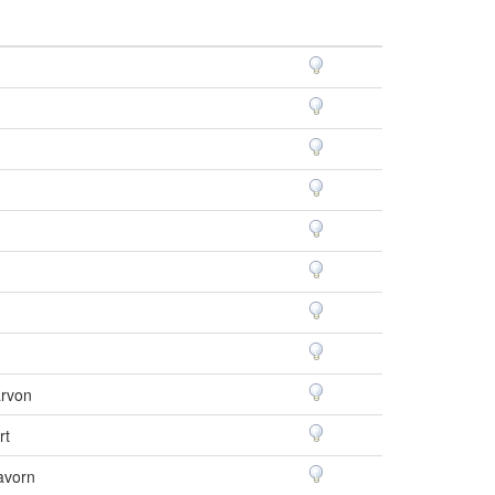
arvon
rt
avorn