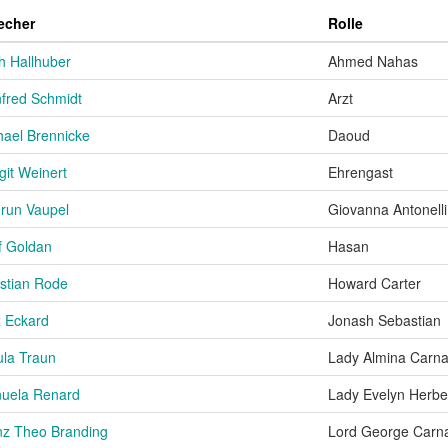
echer
Rolle
h Hallhuber
Ahmed Nahas
fred Schmidt
Arzt
hael Brennicke
Daoud
git Weinert
Ehrengast
run Vaupel
Giovanna Antonelli
f Goldan
Hasan
istian Rode
Howard Carter
 Eckard
Jonash Sebastian
ula Traun
Lady Almina Carn
uela Renard
Lady Evelyn Herbe
nz Theo Branding
Lord George Carn