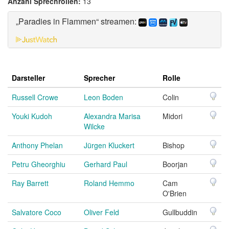
Anzahl Sprechrollen:
13
„Paradies in Flammen“ streamen:
Darsteller
Sprecher
Rolle
Russell Crowe
Leon Boden
Colin
Youki Kudoh
Alexandra Marisa
Midori
Wilcke
Anthony Phelan
Jürgen Kluckert
Bishop
Petru Gheorghiu
Gerhard Paul
Boorjan
Ray Barrett
Roland Hemmo
Cam
O'Brien
Salvatore Coco
Oliver Feld
Gullbuddin