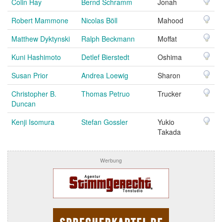
Colin Hay
Bernd Schramm
Jonah
Robert Mammone
Nicolas Böll
Mahood
Matthew Dyktynski
Ralph Beckmann
Moffat
Kuni Hashimoto
Detlef Bierstedt
Oshima
Susan Prior
Andrea Loewig
Sharon
Christopher B.
Thomas Petruo
Trucker
Duncan
Kenji Isomura
Stefan Gossler
Yukio
Takada
Werbung