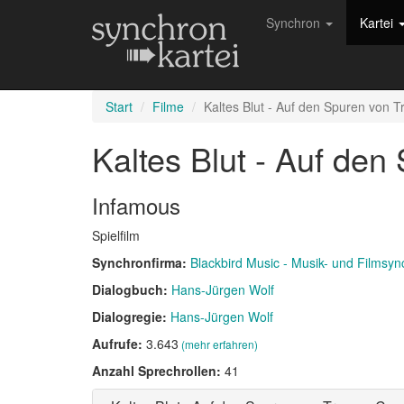
Synchron
Kartei
Start
Filme
Kaltes Blut - Auf den Spuren von 
Kaltes Blut - Auf de
Infamous
Spielfilm
Synchronfirma:
Blackbird Music - Musik- und Films
Dialogbuch:
Hans-Jürgen Wolf
Dialogregie:
Hans-Jürgen Wolf
Aufrufe:
3.643
(mehr erfahren)
Anzahl Sprechrollen:
41