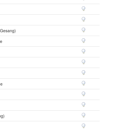
r Gesang)
ße
ee
ng)