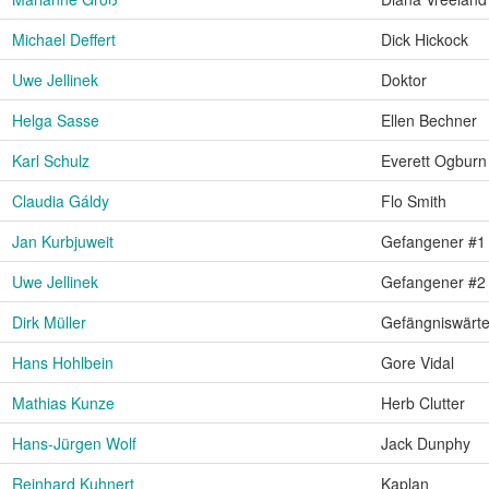
Michael Deffert
Dick Hickock
Uwe Jellinek
Doktor
Helga Sasse
Ellen Bechner
Karl Schulz
Everett Ogburn
Claudia Gáldy
Flo Smith
Jan Kurbjuweit
Gefangener #1
Uwe Jellinek
Gefangener #2
Dirk Müller
Gefängniswärte
Hans Hohlbein
Gore Vidal
Mathias Kunze
Herb Clutter
Hans-Jürgen Wolf
Jack Dunphy
Reinhard Kuhnert
Kaplan