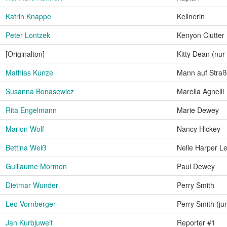
Katrin Knappe
Kellnerin
Peter Lontzek
Kenyon Clutter
[Originalton]
Kitty Dean (nu
Mathias Kunze
Mann auf Stra
Susanna Bonasewicz
Marella Agnelli
Rita Engelmann
Marie Dewey
Marion Wolf
Nancy Hickey
Bettina Weiß
Nelle Harper L
Guillaume Mormon
Paul Dewey
Dietmar Wunder
Perry Smith
Leo Vornberger
Perry Smith (ju
Jan Kurbjuweit
Reporter #1