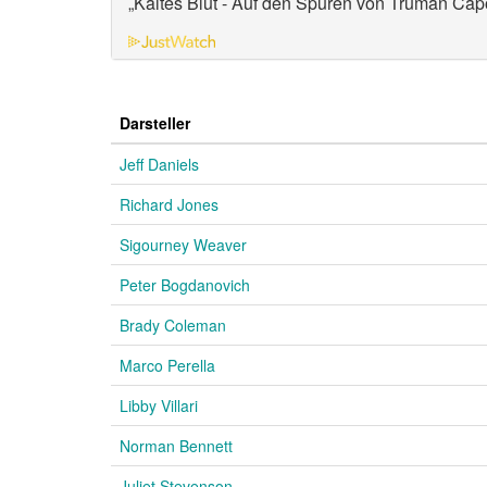
„Kaltes Blut - Auf den Spuren von Truman Cap
Darsteller
Jeff Daniels
Richard Jones
Sigourney Weaver
Peter Bogdanovich
Brady Coleman
Marco Perella
Libby Villari
Norman Bennett
Juliet Stevenson