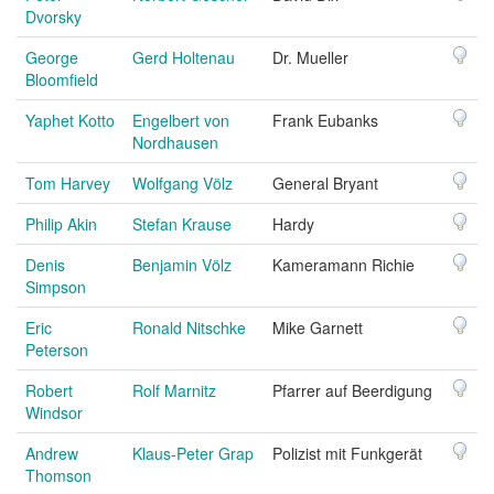
Dvorsky
George
Gerd Holtenau
Dr. Mueller
Bloomfield
Yaphet Kotto
Engelbert von
Frank Eubanks
Nordhausen
Tom Harvey
Wolfgang Völz
General Bryant
Philip Akin
Stefan Krause
Hardy
Denis
Benjamin Völz
Kameramann Richie
Simpson
Eric
Ronald Nitschke
Mike Garnett
Peterson
Robert
Rolf Marnitz
Pfarrer auf Beerdigung
Windsor
Andrew
Klaus-Peter Grap
Polizist mit Funkgerät
Thomson