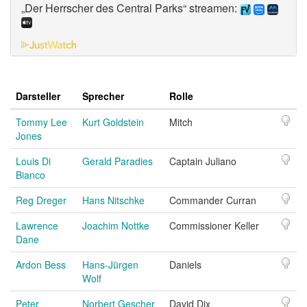
„Der Herrscher des Central Parks“ streamen:
Darsteller
Sprecher
Rolle
Tommy Lee
Kurt Goldstein
Mitch
Jones
Louis Di
Gerald Paradies
Captain Juliano
Bianco
Reg Dreger
Hans Nitschke
Commander Curran
Lawrence
Joachim Nottke
Commissioner Keller
Dane
Ardon Bess
Hans-Jürgen
Daniels
Wolf
Peter
Norbert Gescher
David Dix