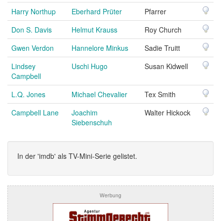
Harry Northup
Eberhard Prüter
Pfarrer
Don S. Davis
Helmut Krauss
Roy Church
Gwen Verdon
Hannelore Minkus
Sadie Truitt
Lindsey
Uschi Hugo
Susan Kidwell
Campbell
L.Q. Jones
Michael Chevalier
Tex Smith
Campbell Lane
Joachim
Walter Hickock
Siebenschuh
In der 'imdb' als TV-Mini-Serie gelistet.
Werbung