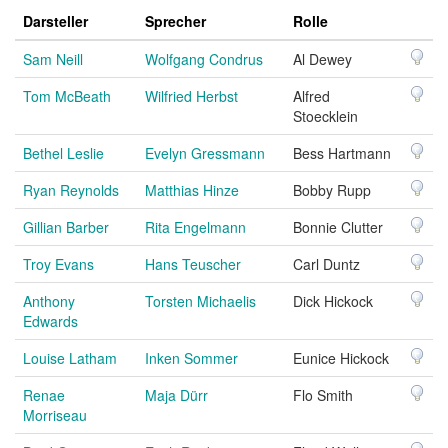
Darsteller
Sprecher
Rolle
Sam Neill
Wolfgang Condrus
Al Dewey
Tom McBeath
Wilfried Herbst
Alfred
Stoecklein
Bethel Leslie
Evelyn Gressmann
Bess Hartmann
Ryan Reynolds
Matthias Hinze
Bobby Rupp
Gillian Barber
Rita Engelmann
Bonnie Clutter
Troy Evans
Hans Teuscher
Carl Duntz
Anthony
Torsten Michaelis
Dick Hickock
Edwards
Louise Latham
Inken Sommer
Eunice Hickock
Renae
Maja Dürr
Flo Smith
Morriseau