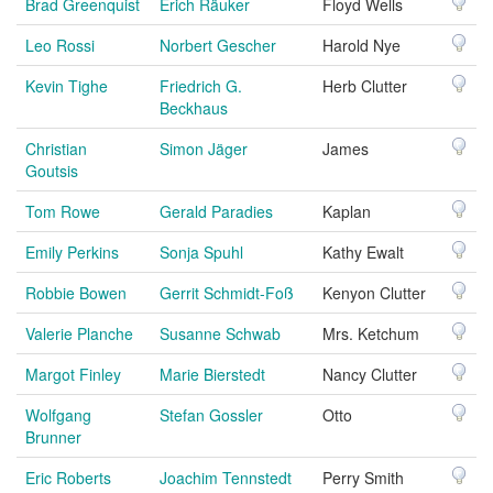
Brad Greenquist
Erich Räuker
Floyd Wells
Leo Rossi
Norbert Gescher
Harold Nye
Kevin Tighe
Friedrich G.
Herb Clutter
Beckhaus
Christian
Simon Jäger
James
Goutsis
Tom Rowe
Gerald Paradies
Kaplan
Emily Perkins
Sonja Spuhl
Kathy Ewalt
Robbie Bowen
Gerrit Schmidt-Foß
Kenyon Clutter
Valerie Planche
Susanne Schwab
Mrs. Ketchum
Margot Finley
Marie Bierstedt
Nancy Clutter
Wolfgang
Stefan Gossler
Otto
Brunner
Eric Roberts
Joachim Tennstedt
Perry Smith