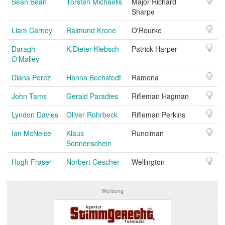
Sean Bean
Torsten Michaelis
Major Richard
Sharpe
Liam Carney
Raimund Krone
O'Rourke
Daragh
K.Dieter Klebsch
Patrick Harper
O'Malley
Diana Perez
Hanna Bechstedt
Ramona
John Tams
Gerald Paradies
Rifleman Hagman
Lyndon Davies
Oliver Rohrbeck
Rifleman Perkins
Ian McNeice
Klaus
Runciman
Sonnenschein
Hugh Fraser
Norbert Gescher
Wellington
Werbung