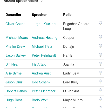
Anzahl Sprechrollen:
17
Darsteller
Sprecher
Rolle
Oliver Cotton
Jürgen Kluckert
Brigadier General
Loup
Michael Mears
Andreas Hosang
Cooper
Phelim Drew
Michael Tietz
Donaju
Jason Salkey
Peter Reinhardt
Harris
Siri Neal
Iris Artajo
Juanita
Allie Byrne
Andrea Aust
Lady Kiely
Jason Durr
Udo Schenk
Lord Kiely
Robert Hands
Peter Flechtner
Lt. Jenkins
Hugh Ross
Bodo Wolf
Major Munro