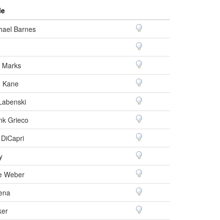
le
hael Barnes
 Marks
 Kane
Labenski
nk Grieco
 DiCapri
y
e Weber
ena
ker