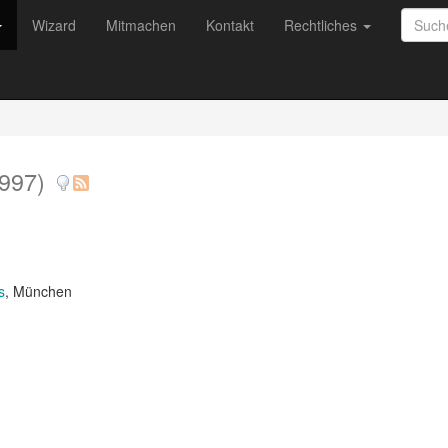
Wizard
Mitmachen
Kontakt
Rechtliches
997)
s
, München