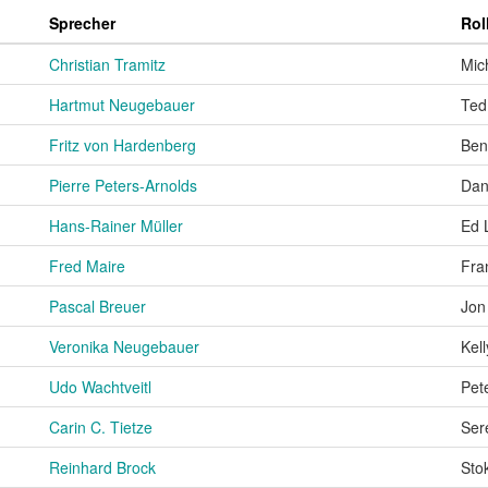
Sprecher
Rol
Christian Tramitz
Mic
Hartmut Neugebauer
Ted
Fritz von Hardenberg
Ben
Pierre Peters-Arnolds
Dan
Hans-Rainer Müller
Ed 
Fred Maire
Fra
Pascal Breuer
Jon
Veronika Neugebauer
Kell
Udo Wachtveitl
Pet
Carin C. Tietze
Ser
Reinhard Brock
Sto