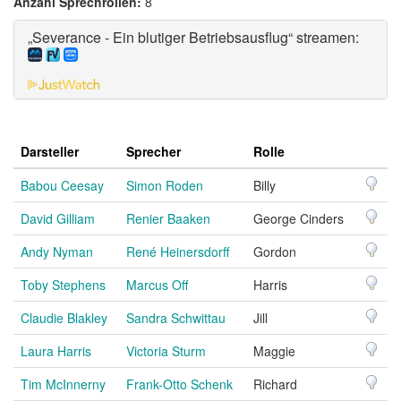
Anzahl Sprechrollen:
8
„Severance - Ein blutiger Betriebsausflug“ streamen:
Darsteller
Sprecher
Rolle
Babou Ceesay
Simon Roden
Billy
David Gilliam
Renier Baaken
George Cinders
Andy Nyman
René Heinersdorff
Gordon
Toby Stephens
Marcus Off
Harris
Claudie Blakley
Sandra Schwittau
Jill
Laura Harris
Victoria Sturm
Maggie
Tim McInnerny
Frank-Otto Schenk
Richard