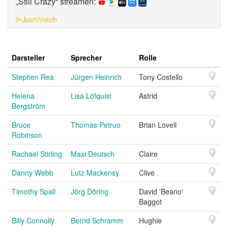
„Still Crazy“ streamen:
Darsteller
Sprecher
Rolle
Stephen Rea
Jürgen Heinrich
Tony Costello
Helena
Lisa Löfquist
Astrid
Bergström
Bruce
Thomas Petruo
Brian Lovell
Robinson
Rachael Stirling
Maxi Deutsch
Claire
Danny Webb
Lutz Mackensy
Clive
Timothy Spall
Jörg Döring
David 'Beano'
Baggot
Billy Connolly
Bernd Schramm
Hughie