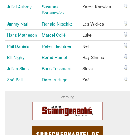
Juliet Aubrey
Susanna
Karen Knowles
Bonasewicz
Jimmy Nail
Ronald Nitschke
Les Wickes
Hans Matheson
Marcel Collé
Luke
Phil Daniels
Peter Flechtner
Neil
Bill Nighy
Bernd Rumpf
Ray Simms
Julian Sims
Boris Tessmann
Steve
Zoë Ball
Dorette Hugo
Zoë
Werbung